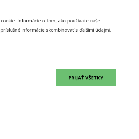
PRODUKTY
 cookie. Informácie o tom, ako používate naše
príslušné informácie skombinovať s ďalšími údajmi,
Lavekan
Prostakan® forte
Gaspan
Reloxan
PRIJAŤ VŠETKY
pegaso® BABY