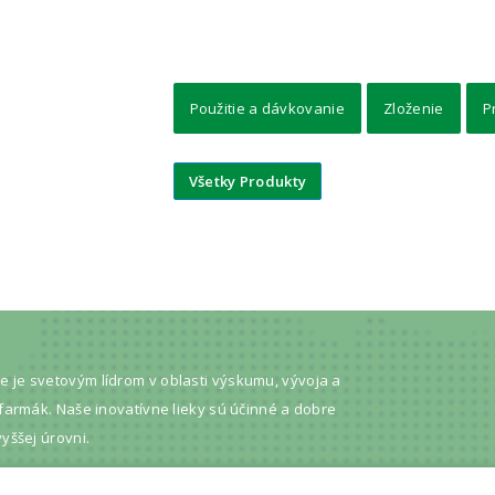
Použitie a dávkovanie
Zloženie
P
Všetky Produkty
e je svetovým lídrom v oblasti výskumu, vývoja a
tofarmák. Naše inovatívne lieky sú účinné a dobre
vyššej úrovni.