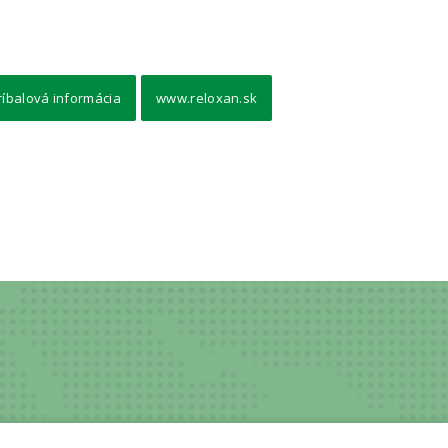
ríbalová informácia
www.reloxan.sk