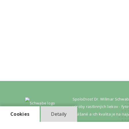
Spoločnosť Dr. Willmar Schwab
výroby rastlinných liekov - fy
Cookies
Detaily
znášané a ich kvalita je na naj