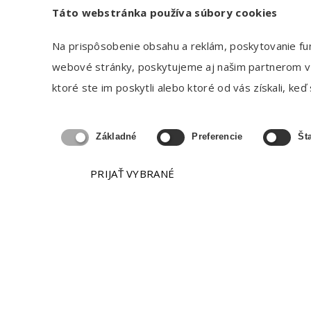
Táto webstránka používa súbory cookies
KONTAKTNÉ ÚDAJE
Na prispôsobenie obsahu a reklám, poskytovanie fun
webové stránky, poskytujeme aj našim partnerom v ob
Schwabe Slovakia s.r.o.
ktoré ste im poskytli alebo ktoré od vás získali, keď s
Einsteinova 33, 851 01 Bratislava
+421 2 52 924 583
Základné
Preferencie
Šta
info@schwabe.sk
PRIJAŤ VYBRANÉ