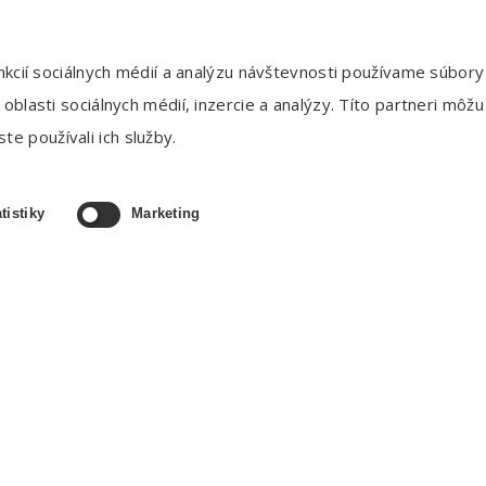
NAVIGÁCIA
kcií sociálnych médií a analýzu návštevnosti používame súbory
lasti sociálnych médií, inzercie a analýzy. Títo partneri môžu 
Domov
te používali ich služby.
O spoločnosti
Produkty
tistiky
Marketing
Kontakt
Zásady ochrany osobných údajov
Compliance
© 2026 | Schwabe Slovakia s.r.o. designed by
Webgaleria